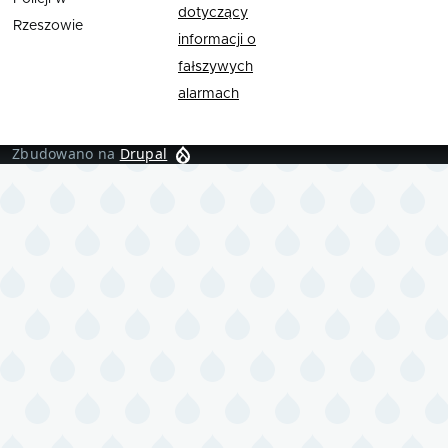
dotyczący
Rzeszowie
informacji o
fałszywych
alarmach
Zbudowano na
Drupal