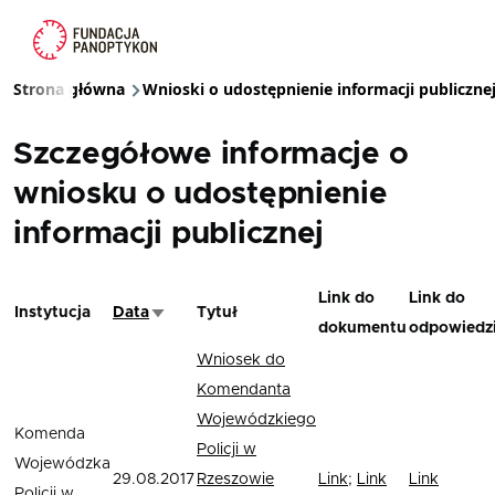
Przejdź do treści
Strona główna
Wnioski o udostępnienie informacji publiczne
Ścieżka nawigacyjna
Szczegółowe informacje o
wniosku o udostępnienie
informacji publicznej
Link do
Link do
Instytucja
Data
Tytuł
Sortuj rosnąco
dokumentu
odpowiedz
Wniosek do
Komendanta
Wojewódzkiego
Komenda
Policji w
Wojewódzka
29.08.2017
Rzeszowie
Link
;
Link
Link
Policji w