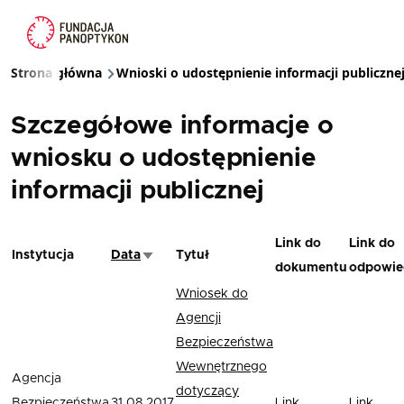
Przejdź do treści
Strona główna
Wnioski o udostępnienie informacji publiczne
Ścieżka nawigacyjna
Szczegółowe informacje o
wniosku o udostępnienie
informacji publicznej
Link do
Link do
Instytucja
Data
Tytuł
Sortuj rosnąco
dokumentu
odpowie
Wniosek do
Agencji
Bezpieczeństwa
Wewnętrznego
Agencja
dotyczący
Bezpieczeństwa
31.08.2017
Link
Link